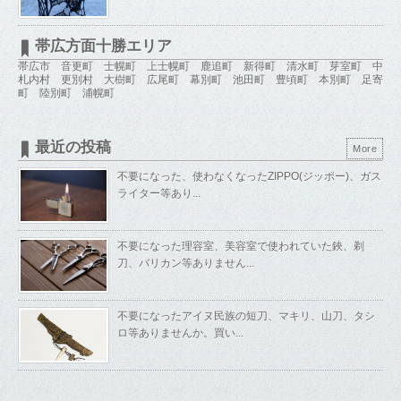
帯広方面十勝エリア
帯広市 音更町 士幌町 上士幌町 鹿追町 新得町 清水町 芽室町 中
札内村 更別村 大樹町 広尾町 幕別町 池田町 豊頃町 本別町 足寄
町 陸別町 浦幌町
最近の投稿
More
不要になった、使わなくなったZIPPO(ジッポー)、ガス
ライター等あり...
不要になった理容室、美容室で使われていた鋏、剃
刀、バリカン等ありません...
不要になったアイヌ民族の短刀、マキリ、山刀、タシ
ロ等ありませんか。買い...