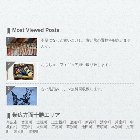
Most Viewed Posts
1
不要になった古いこけし、古い熊の置物等御座いませ
んか。
2
おもちゃ、フィギュア買い取り致します。
3
古い足踏みミシン無料回収致します。
帯広方面十勝エリア
帯広市 音更町 士幌町 上士幌町 鹿追町 新得町 清水町 芽室町 中
札内村 更別村 大樹町 広尾町 幕別町 池田町 豊頃町 本別町 足寄
町 陸別町 浦幌町