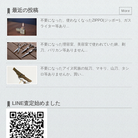
最近の投稿
More
不要になった、使わなくなったZIPPO(ジッポー)、ガス
ライター等あり...
不要になった理容室、美容室で使われていた鋏、剃
刀、バリカン等ありません...
不要になったアイヌ民族の短刀、マキリ、山刀、タシ
ロ等ありませんか。買い...
LINE査定始めました