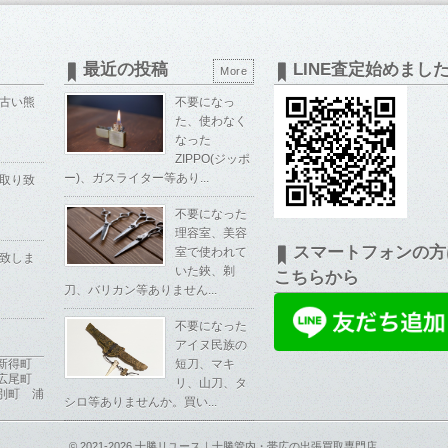
最近の投稿
LINE査定始めまし
More
古い熊
不要になっ
た、使わなく
なった
ZIPPO(ジッポ
ー)、ガスライター等あり...
取り致
不要になった
理容室、美容
スマートフォンの方
室で使われて
致しま
いた鋏、剃
こちらから
刀、バリカン等ありません...
不要になった
アイヌ民族の
 新得町
短刀、マキ
 広尾町
リ、山刀、タ
別町 浦
シロ等ありませんか。買い...
© 2021-2026
十勝リユース｜十勝管内・帯広の出張買取専門店
.