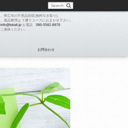
、帯広市の不用品回収(無料引き取り)、
、遺品整理は 十勝リユースにおまかせ下さい。
ル
info@tokati.jp
お電話
080-5582-8976
にご連絡ください。
お問合わせ