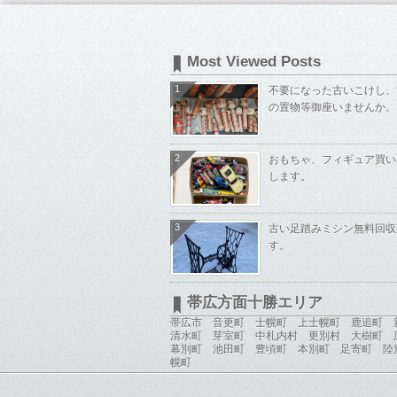
Most Viewed Posts
1
不要になった古いこけし、
の置物等御座いませんか。
2
おもちゃ、フィギュア買い
します。
3
古い足踏みミシン無料回収
す。
帯広方面十勝エリア
帯広市 音更町 士幌町 上士幌町 鹿追町
清水町 芽室町 中札内村 更別村 大樹町
幕別町 池田町 豊頃町 本別町 足寄町 陸
幌町