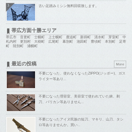
3
古い足踏みミシン無料回収致します。
帯広方面十勝エリア
帯広市 音更町 士幌町 上士幌町 鹿追町 新得町 清水町 芽室町 中
札内村 更別村 大樹町 広尾町 幕別町 池田町 豊頃町 本別町 足寄
町 陸別町 浦幌町
最近の投稿
More
不要になった、使わなくなったZIPPO(ジッポー)、ガス
ライター等あり...
不要になった理容室、美容室で使われていた鋏、剃
刀、バリカン等ありません...
不要になったアイヌ民族の短刀、マキリ、山刀、タシ
ロ等ありませんか。買い...